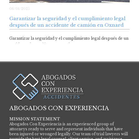
06/01/2025
Garantizar la seguridad y el cumplimiento legal
después de un accidente de camión en Oxnard
Garantizar la seguridad y el cumplimiento legal después de un
accidente de camión en Oxnard…
ABOGADOS CON EXPERIENCIA
MISSION STATEMENT
Abogados Con Experiencia is an experienced group of
attorneys ready to serve and represent individuals that have
been injured or wronged legally. Our team of trial lawyers will
provide the best legal counsel, client service, and assistance