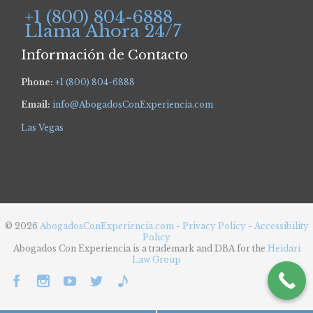
+1 (800) 804-6888
Llama Ahora 24/7
Información de Contacto
Phone:
+1 (800) 804-6888
Email:
info@AbogadosConExperiencia.com
Las Vegas
© 2026
AbogadosConExperiencia.com
-
Privacy Policy
-
Accessibility
Policy
Abogados Con Experiencia is a trademark and DBA for the
Heidari
Law Group




