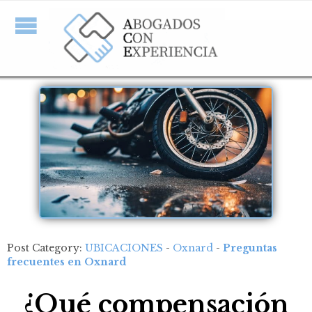
Post Category:
UBICACIONES
-
Oxnard
-
Preguntas
frecuentes en Oxnard
¿Qué compensación