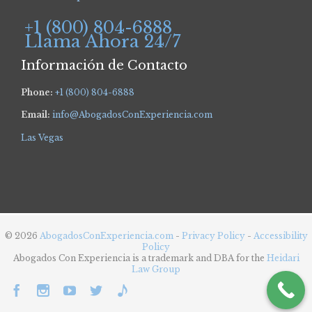
+1 (800) 804-6888
Llama Ahora 24/7
Información de Contacto
Phone:
+1 (800) 804-6888
Email:
info@AbogadosConExperiencia.com
Las Vegas
© 2026
AbogadosConExperiencia.com
-
Privacy Policy
-
Accessibility
Policy
Abogados Con Experiencia is a trademark and DBA for the
Heidari
Law Group




