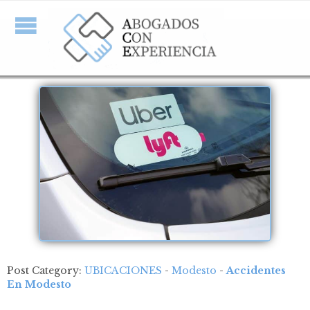
Post Category:
UBICACIONES
-
Modesto
-
Accidentes
En Modesto