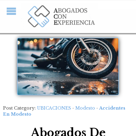
Post Category:
UBICACIONES
-
Modesto
-
Accidentes
En Modesto
Abogados De