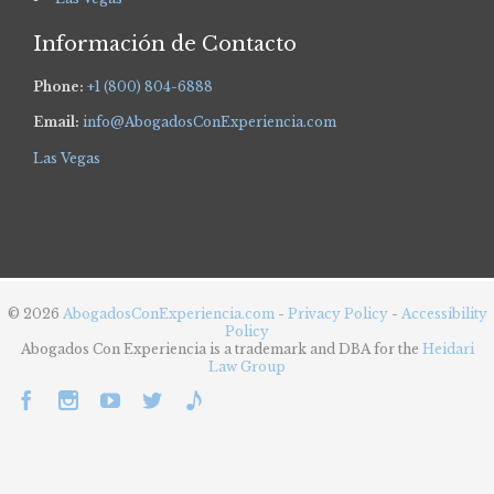
Información de Contacto
Phone:
+1 (800) 804-6888
Email:
info@AbogadosConExperiencia.com
Las Vegas
© 2026
AbogadosConExperiencia.com
-
Privacy Policy
-
Accessibility
Policy
Abogados Con Experiencia is a trademark and DBA for the
Heidari
Law Group




