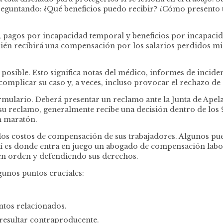
reguntando: ¿Qué beneficios puedo recibir? ¿Cómo presento u
, pagos por incapacidad temporal y beneficios por incapacida
bién recibirá una compensación por los salarios perdidos mie
osible. Esto significa notas del médico, informes de inciden
complicar su caso y, a veces, incluso provocar el rechazo de
rmulario. Deberá presentar un reclamo ante la Junta de Ape
reclamo, generalmente recibe una decisión dentro de los 90
n maratón.
los costos de compensación de sus trabajadores. Algunos p
Ahí es donde entra en juego un abogado de compensación labor
en orden y defendiendo sus derechos.
gunos puntos cruciales:
tos relacionados.
 resultar contraproducente.