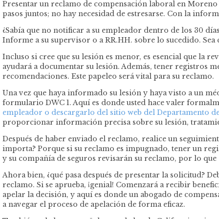
Presentar un reclamo de compensación laboral en Moreno V
pasos juntos; no hay necesidad de estresarse. Con la infor
¿Sabía que no notificar a su empleador dentro de los 30 día
Informe a su supervisor o a RR.HH. sobre lo sucedido. Sea c
Incluso si cree que su lesión es menor, es esencial que la 
ayudará a documentar su lesión. Además, tener registros mé
recomendaciones. Este papeleo será vital para su reclamo.
Una vez que haya informado su lesión y haya visto a un mé
formulario DWC 1. Aquí es donde usted hace valer formalm
empleador o descargarlo del sitio web del Departamento de 
proporcionar información precisa sobre su lesión, tratami
Después de haber enviado el reclamo, realice un seguimient
importa? Porque si su reclamo es impugnado, tener un regis
y su compañía de seguros revisarán su reclamo, por lo que 
Ahora bien, ¿qué pasa después de presentar la solicitud? De
reclamo. Si se aprueba, ¡genial! Comenzará a recibir benefi
apelar la decisión, y aquí es donde un abogado de compensa
a navegar el proceso de apelación de forma eficaz.