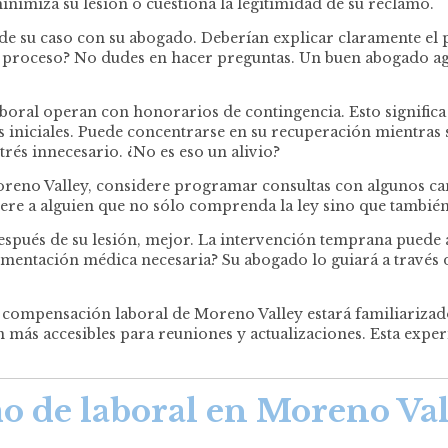
nimiza su lesión o cuestiona la legitimidad de su reclamo.
 su caso con su abogado. Deberían explicar claramente el pr
 proceso? No dudes en hacer preguntas. Un buen abogado agr
al operan con honorarios de contingencia. Esto significa qu
s iniciales. Puede concentrarse en su recuperación mientras
rés innecesario. ¿No es eso un alivio?
no Valley, considere programar consultas con algunos cand
uiere a alguien que no sólo comprenda la ley sino que también
después de su lesión, mejor. La intervención temprana puede 
mentación médica necesaria? Su abogado lo guiará a través d
 compensación laboral de Moreno Valley estará familiarizado
 más accesibles para reuniones y actualizaciones. Esta expe
o de laboral en Moreno Va