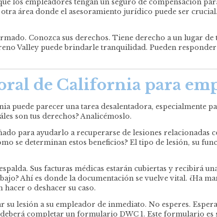
e que los empleadores tengan un seguro de compensación para
 otra área donde el asesoramiento jurídico puede ser crucia
rmado. Conozca sus derechos. Tiene derecho a un lugar de t
o Valley puede brindarle tranquilidad. Pueden responder su
ral de California para em
rnia puede parecer una tarea desalentadora, especialmente 
Cuáles son tus derechos? Analicémoslo.
eñado para ayudarlo a recuperarse de lesiones relacionadas 
o se determinan estos beneficios? El tipo de lesión, su func
espalda. Sus facturas médicas estarán cubiertas y recibirá u
bajo? Ahí es donde la documentación se vuelve vital. ¿Ha ma
n hacer o deshacer su caso.
r su lesión a su empleador de inmediato. No esperes. Espera
, deberá completar un formulario DWC 1. Este formulario es s