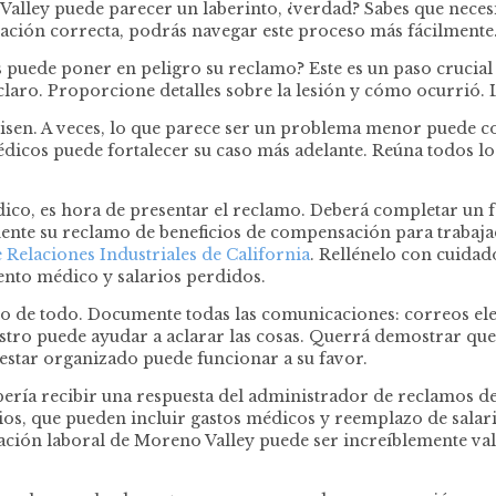
alley puede parecer un laberinto, ¿verdad? Sabes que neces
mación correcta, podrás navegar este proceso más fácilmente
s puede poner en peligro su reclamo? Este es un paso crucial 
laro. Proporcione detalles sobre la lesión y cómo ocurrió. L
revisen. A veces, lo que parece ser un problema menor puede 
dicos puede fortalecer su caso más adelante. Reúna todos lo
dico, es hora de presentar el reclamo. Deberá completar un
ente su reclamo de beneficios de compensación para trabaj
Relaciones Industriales de California
. Rellénelo con cuidad
ento médico y salarios perdidos.
o de todo. Documente todas las comunicaciones: correos elec
tro puede ayudar a aclarar las cosas. Querrá demostrar que
estar organizado puede funcionar a su favor.
bería recibir una respuesta del administrador de reclamos de
cios, que pueden incluir gastos médicos y reemplazo de salar
ción laboral de Moreno Valley puede ser increíblemente val