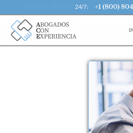
LLAMA AHORA
:
+1 (800) 80
24/7
I