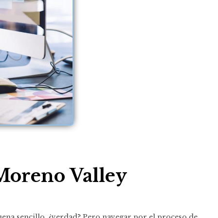
Moreno Valley
 Suena sencillo, ¿verdad? Pero navegar por el proceso de