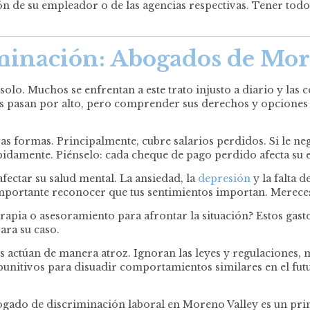
ión de su empleador o de las agencias respectivas. Tener to
minación
: Abogados de Mor
olo. Muchos se enfrentan a este trato injusto a diario y las
 pasan por alto, pero comprender sus derechos y opciones
 formas. Principalmente, cubre salarios perdidos. Si le ne
damente. Piénselo: cada cheque de pago perdido afecta su es
fectar su salud mental. La ansiedad, la
depresión
y la falta 
importante reconocer que tus sentimientos importan. Merec
erapia o asesoramiento para afrontar la situación? Estos gas
ara su caso.
s actúan de manera atroz. Ignoran las leyes y regulaciones
unitivos para disuadir comportamientos similares en el futuro.
ogado de discriminación laboral en Moreno Valley es un prim