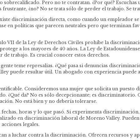
luso sobrecalificado. Pero no te contratan. ¿Por qué? Escuch
frustrante, ¿no? No se trata sólo de perder el trabajo. Se tr
iste discriminación directa, como cuando un empleador se 
iense en políticas que parecen neutrales pero que terminan f
tulo VII de la Ley de Derechos Civiles prohíbe la discriminac
protege a los mayores de 40 años. La Ley de Estadounidense
 de trabajo. Es crucial conocer estos derechos.
gente teme represalias. ¿Qué pasa si denuncias discriminació
ey puede resultar útil. Un abogado con experiencia puede ay
entificable. Consideremos una mujer que solicita un puesto 
do. ¿Qué da? No es sólo decepcionante; es discriminatorio.
ción. No está bien y no debería tolerarse.
fechas, horas y lo que pasó. Si experimenta discriminació
alizado en discriminación laboral de Moreno Valley. Pueden
acciones legales.
can a luchar contra la discriminación. Ofrecen recursos y 