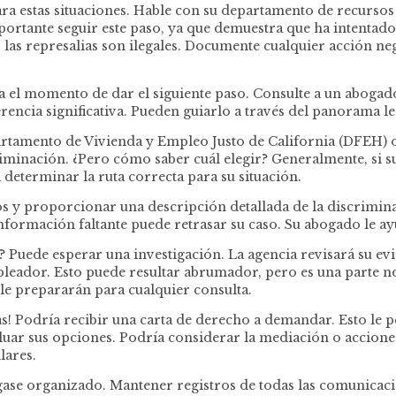
a estas situaciones. Hable con su departamento de recursos
ortante seguir este paso, ya que demuestra que ha intentad
 las represalias son ilegales. Documente cualquier acción n
ea el momento de dar el siguiente paso. Consulte a un aboga
rencia significativa. Pueden guiarlo a través del panorama 
artamento de Vivienda y Empleo Justo de California (DFEH) 
iminación. ¿Pero cómo saber cuál elegir? Generalmente, si su
eterminar la ruta correcta para su situación.
s y proporcionar una descripción detallada de la discriminac
formación faltante puede retrasar su caso. Su abogado le ay
? Puede esperar una investigación. La agencia revisará su e
leador. Esto puede resultar abrumador, pero es una parte 
le prepararán para cualquier consulta.
ias! Podría recibir una carta de derecho a demandar. Esto le p
luar sus opciones. Podría considerar la mediación o acciones
lares.
ase organizado. Mantener registros de todas las comunicaci