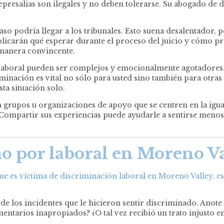
epresalias son ilegales y no deben tolerarse. Su abogado de
 caso podría llegar a los tribunales. Esto suena desalentador
licarán qué esperar durante el proceso del juicio y cómo pre
 manera convincente.
laboral pueden ser complejos y emocionalmente agotadores.
riminación es vital no sólo para usted sino también para otra
ta situación solo.
 grupos u organizaciones de apoyo que se centren en la igua
Compartir sus experiencias puede ayudarle a sentirse meno
o por laboral en Moreno V
que es víctima de discriminación laboral en Moreno Valley, e
 los incidentes que le hicieron sentir discriminado. Anote las
entarios inapropiados? ¿O tal vez recibió un trato injusto 