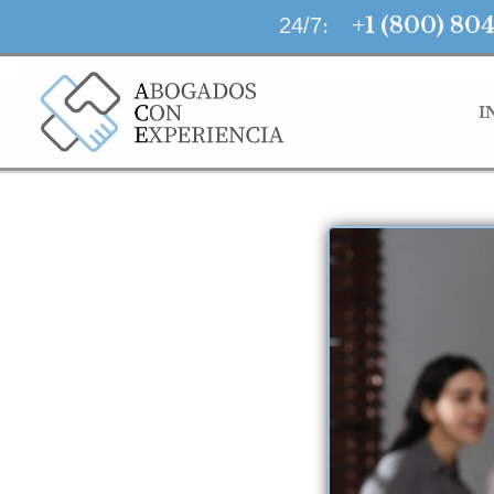
LLAMA AHORA
:
+1 (800) 80
24/7
I