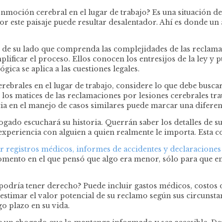
oción cerebral en el lugar de trabajo? Es una situación desaf
or este paisaje puede resultar desalentador. Ahí es donde u
n de su lado que comprenda las complejidades de las reclamac
icar el proceso. Ellos conocen los entresijos de la ley y pu
ica se aplica a las cuestiones legales.
ebrales en el lugar de trabajo, considere lo que debe busca
os matices de las reclamaciones por lesiones cerebrales tr
ia en el manejo de casos similares puede marcar una diferenci
gado escuchará su historia. Querrán saber los detalles de su 
xperiencia con alguien a quien realmente le importa. Esta co
r registros médicos, informes de accidentes y declaraciones 
omento en el que pensó que algo era menor, sólo para que 
odría tener derecho? Puede incluir gastos médicos, costos de
stimar el valor potencial de su reclamo según sus circunstan
o plazo en su vida.