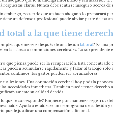
e un abogado que lo mantenga informado y sea accesible. Des
respuestas claras. Nunca debe sentirse inseguro acerca de su
. Sin embargo, recuerde que un buen abogado lo preparará para
tiene un defensor profesional puede aliviar parte de esa ans
d total a la que tiene derec
completa que merece después de una lesión
laboral
? Es una p
es en la cabeza o conmociones cerebrales. Lo sorprendente 
ero que piensa puede ser la recuperación. Está concentrado en 
cas pueden acumularse rápidamente y faltar al trabajo sólo e
mientos continuos, los gastos pueden ser abrumadores.
 de sus lesiones. Una conmoción cerebral hoy podría provoc
de las necesidades inmediatas. También puede tener derecho 
nificativamente su calidad de vida.
o lo que le corresponde? Empiece por mantener registros det
invaluable. Ayuda a establecer un cronograma de su lesión y
ario puede justificar una compensación adicional.