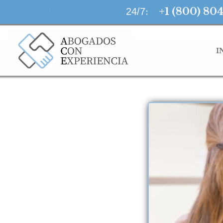
LLAMA AHORA
:
+1 (800) 80
24/7
I