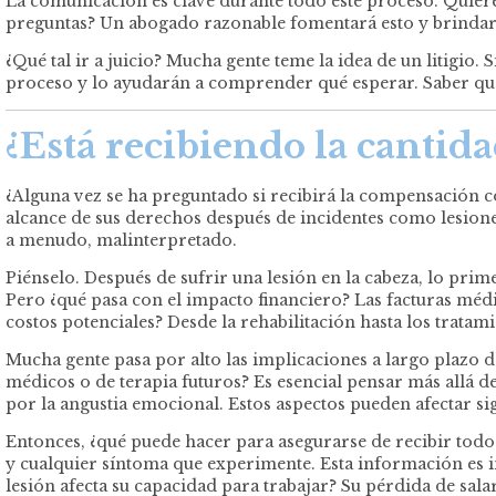
La comunicación es clave durante todo este proceso. Quier
preguntas? Un abogado razonable fomentará esto y brindará 
¿Qué tal ir a juicio? Mucha gente teme la idea de un litigio
proceso y lo ayudarán a comprender qué esperar. Saber que 
¿Está recibiendo la cantida
¿Alguna vez se ha preguntado si recibirá la compensación 
alcance de sus derechos después de incidentes como lesion
a menudo, malinterpretado.
Piénselo. Después de sufrir una lesión en la cabeza, lo prim
Pero ¿qué pasa con el impacto financiero? Las facturas médi
costos potenciales? Desde la rehabilitación hasta los trata
Mucha gente pasa por alto las implicaciones a largo plazo
médicos o de terapia futuros? Es esencial pensar más allá 
por la angustia emocional. Estos aspectos pueden afectar sig
Entonces, ¿qué puede hacer para asegurarse de recibir tod
y cualquier síntoma que experimente. Esta información es 
lesión afecta su capacidad para trabajar? Su pérdida de sal