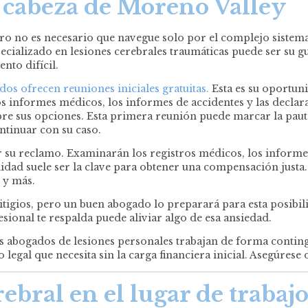
a cabeza de Moreno Valley
ro no es necesario que navegue solo por el complejo sistema 
pecializado en lesiones cerebrales traumáticas puede ser su 
nto difícil.
os ofrecen reuniones iniciales gratuitas.
Esta es su oportuni
s informes médicos, los informes de accidentes y las declara
bre sus opciones. Esta primera reunión puede marcar la paut
ntinuar con su caso.
 su reclamo. Examinarán los registros médicos, los informes
idad suele ser la clave para obtener una compensación justa
 y más.
litigios, pero un buen abogado lo preparará para esta posibi
sional te respalda puede aliviar algo de esa ansiedad.
os abogados de lesiones personales trabajan de forma conting
legal que necesita sin la carga financiera inicial. Asegúrese d
bral en el lugar de trabaj