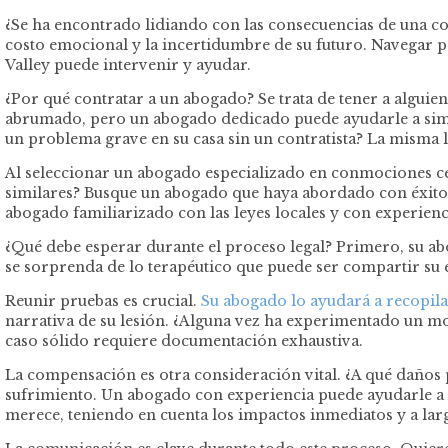
¿Se ha encontrado lidiando con las consecuencias de una conm
costo emocional y la incertidumbre de su futuro. Navegar p
Valley puede intervenir y ayudar.
¿Por qué contratar a un abogado? Se trata de tener a alguie
abrumado, pero un abogado dedicado puede ayudarle a simplif
un problema grave en su casa sin un contratista? La misma lóg
Al seleccionar un abogado especializado en conmociones cer
similares? Busque un abogado que haya abordado con éxito l
abogado familiarizado con las leyes locales y con experienc
¿Qué debe esperar durante el proceso legal? Primero, su abo
se sorprenda de lo terapéutico que puede ser compartir su e
Reunir pruebas es crucial.
Su abogado lo ayudará a recopila
narrativa de su lesión. ¿Alguna vez ha experimentado un m
caso sólido requiere documentación exhaustiva.
La compensación es otra consideración vital. ¿A qué daños p
sufrimiento. Un abogado con experiencia puede ayudarle a e
merece, teniendo en cuenta los impactos inmediatos y a larg