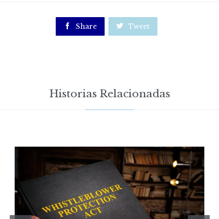

Share

Tweet
Historias Relacionadas