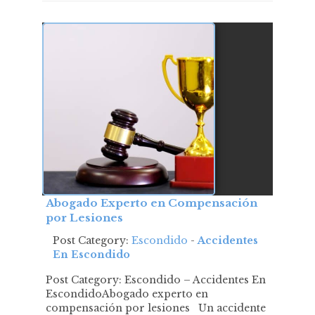
Abogado Experto en Compensación
por Lesiones
Post Category:
Escondido
-
Accidentes
En Escondido
Post Category: Escondido – Accidentes En
EscondidoAbogado experto en
compensación por lesiones Un accidente