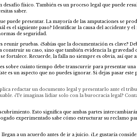
n desafío físico. También es un proceso legal que puede resu
sitas saber.
 puede presentar. La mayoría de las amputaciones se produc
ál es el siguiente paso? Identificar la causa del accidente y
normas de seguridad.
 es reunir pruebas. ¿Sabías que la documentación es clave? D
 a construir su caso, sino que también evidencia la gravedad 
 fortalece. Recuerde, la falla no siempre es obvia, así que 
tes sobre cuánto tiempo debe transcurrir para presentar un
. Este es un aspecto que no puedes ignorar. Si dejas pasar est
mplica redactar un documento legal y presentarlo ante el tri
able. ¿Te imaginas lidiar solo con la burocracia legal? Cont
cubrimiento. Esto significa que ambas partes intercambiará
bogado experimentado sabe cómo estructurar su reclamo para
llegan a un acuerdo antes de ir a juicio. ¿Le gustaría consider