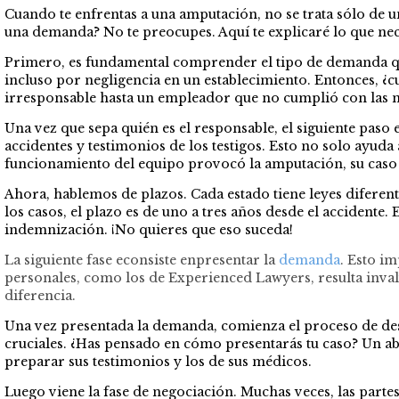
Cuando te enfrentas a una amputación, no se trata sólo de u
una demanda? No te preocupes. Aquí te explicaré lo que nece
Primero, es fundamental comprender el tipo de demanda que
incluso por negligencia en un establecimiento. Entonces, ¿cu
irresponsable hasta un empleador que no cumplió con las 
Una vez que sepa quién es el responsable, el siguiente paso
accidentes y testimonios de los testigos. Esto no solo ayuda
funcionamiento del equipo provocó la amputación, su caso se
Ahora, hablemos de plazos. Cada estado tiene leyes diferen
los casos, el plazo es de uno a tres años desde el accidente
indemnización. ¡No quieres que eso suceda!
La siguiente fase econsiste enpresentar la
demanda
. Esto i
personales, como los de Experienced Lawyers, resulta invalu
diferencia.
Una vez presentada la demanda, comienza el proceso de des
cruciales. ¿Has pensado en cómo presentarás tu caso? Un a
preparar sus testimonios y los de sus médicos.
Luego viene la fase de negociación. Muchas veces, las partes 