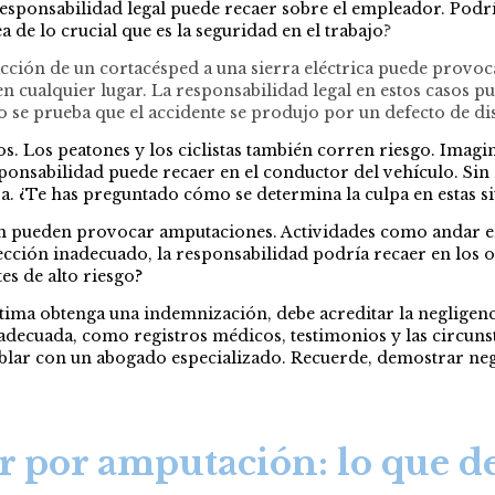
ponsabilidad legal puede recaer sobre el empleador. Podría 
 de lo crucial que es la seguridad en el trabajo
?
racción de un cortacésped a una sierra eléctrica puede provoc
en cualquier lugar. La responsabilidad legal en estos casos p
o se prueba que el accidente se produjo por un defecto de d
s. Los peatones y los ciclistas también corren riesgo. Imagin
esponsabilidad puede recaer en el conductor del vehículo. Si
ra. ¿Te has preguntado cómo se determina la culpa en estas s
 pueden provocar amputaciones. Actividades como andar en m
ección inadecuado, la responsabilidad podría recaer en los o
es de alto riesgo?
tima obtenga una indemnización, debe acreditar la negligenc
 adecuada, como registros médicos, testimonios y las circuns
blar con un abogado especializado. Recuerde, demostrar negli
r por amputación: lo que d