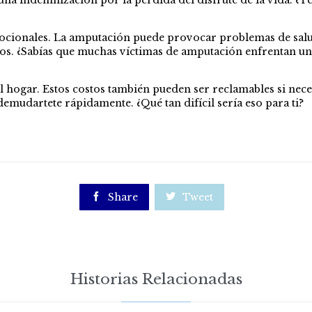
 una indemnización por la pérdida del disfrute de la vida. 
ionales. La amputación puede provocar problemas de salud 
os. ¿Sabías que muchas víctimas de amputación enfrentan un 
l hogar. Estos costos también pueden ser reclamables si nece
emudartete rápidamente. ¿Qué tan difícil sería eso para ti?

Share

Tweet
Historias Relacionadas