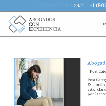
LLAMA AHORA
:
+1 (80
24/7
I
Abogado
Post Cat
Post Cate
Es común e
estar clar
por la int