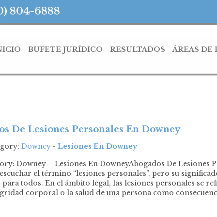
0) 804-6888
NICIO
BUFETE JURÍDICO
RESULTADOS
ÁREAS DE
s De Lesiones Personales En Downey
egory:
Downey
-
Lesiones En Downey
gory: Downey – Lesiones En DowneyAbogados De Lesiones 
scuchar el término “lesiones personales”, pero su significa
o para todos. En el ámbito legal, las lesiones personales se re
egridad corporal o la salud de una persona como consecuenc