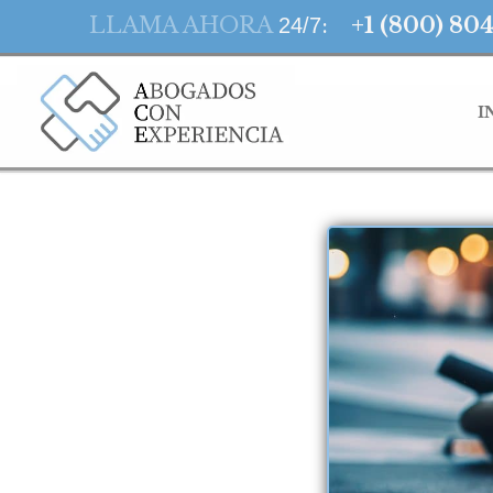
LLAMA AHORA
:
+1 (800) 80
24/7
I