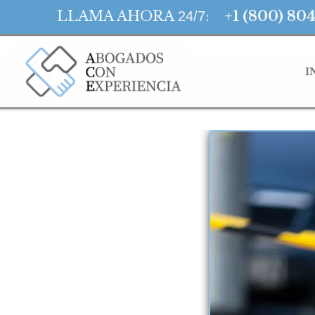
LLAMA AHORA
:
+1 (800) 80
24/7
I