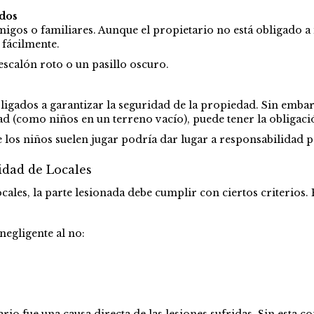
idos
migos o familiares. Aunque el propietario no está obligado a 
 fácilmente.
escalón roto o un pasillo oscuro.
obligados a garantizar la seguridad de la propiedad. Sin emba
d (como niños en un terreno vacío), puede tener la obligació
e los niños suelen jugar podría dar lugar a responsabilidad p
idad de Locales
ales, la parte lesionada debe cumplir con ciertos criterios. 
negligente al no:
rio fue una causa directa de las lesiones sufridas. Sin esta 