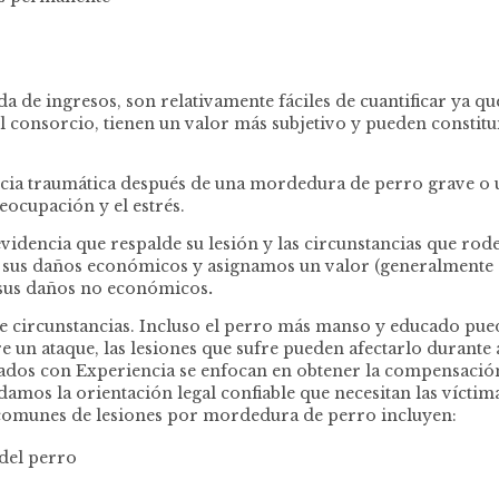
de ingresos, son relativamente fáciles de cuantificar ya que
l consorcio, tienen un valor más subjetivo y pueden constitu
cia traumática después de una mordedura de perro grave o u
eocupación y el estrés.
videncia que respalde su lesión y las circunstancias que rod
 sus daños económicos y asignamos un valor (generalmente
a sus daños no económicos
.
de circunstancias. Incluso el perro más manso y educado pued
n ataque, las lesiones que sufre pueden afectarlo durante a
gados con Experiencia se enfocan en obtener la compensació
s la orientación legal confiable que necesitan las víctimas
 comunes de lesiones por mordedura de perro incluyen:
del perro