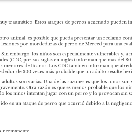
y traumático. Estos ataques de perros a menudo pueden inv
 otro animal, es posible que pueda presentar un reclamo con
lesiones por mordeduras de perro de Merced para una evalua
Sin embargo, los niños son especialmente vulnerables y, a m
s (CDC, por sus siglas en inglés) informan que más del 80 po
 menores de 15 años. Los CDC también informan que alreded
rededor de 300 veces más probable que un adulto resulte he
s adultos son varias. Una de las razones es que los niños so
ravemente. Otra razón es que es menos probable que los ni
 los niños intentan jugar con un perro y lo provocan sin s
erido en un ataque de perro que ocurrió debido a la negligenc
 es permanente