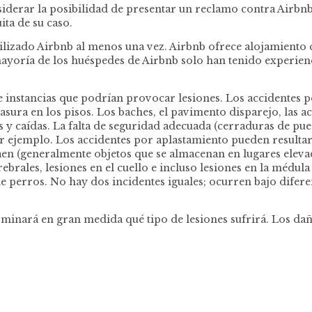
onsiderar la posibilidad de presentar un reclamo contra Air
ta de su caso.
tilizado Airbnb al menos una vez. Airbnb ofrece alojamiento
mayoría de los huéspedes de Airbnb solo han tenido experien
.
de instancias que podrían provocar lesiones. Los accidentes 
asura en los pisos. Los baches, el pavimento disparejo, las a
 y caídas. La falta de seguridad adecuada (cerraduras de puer
por ejemplo. Los accidentes por aplastamiento pueden resul
caen (generalmente objetos que se almacenan en lugares elev
ebrales, lesiones en el cuello e incluso lesiones en la médula
perros. No hay dos incidentes iguales; ocurren bajo diferen
erminará en gran medida qué tipo de lesiones sufrirá. Los d