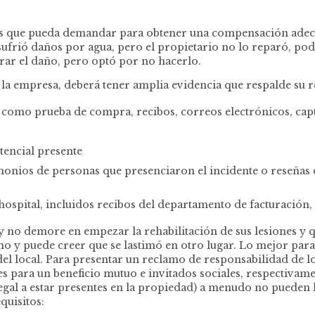
es que pueda demandar para obtener una compensación adecua
sufrió daños por agua, pero el propietario no lo reparó, po
arar el daño, pero optó por no hacerlo.
la empresa, deberá tener amplia evidencia que respalde su r
como prueba de compra, recibos, correos electrónicos, captu
tencial presente
monios de personas que presenciaron el incidente o reseñas d
ospital, incluidos recibos del departamento de facturación,
no demore en empezar la rehabilitación de sus lesiones y que 
mo y puede creer que se lastimó en otro lugar. Lo mejor para
l local. Para presentar un reclamo de responsabilidad de loc
ntes para un beneficio mutuo e invitados sociales, respectiv
legal a estar presentes en la propiedad) a menudo no pueden 
quisitos: