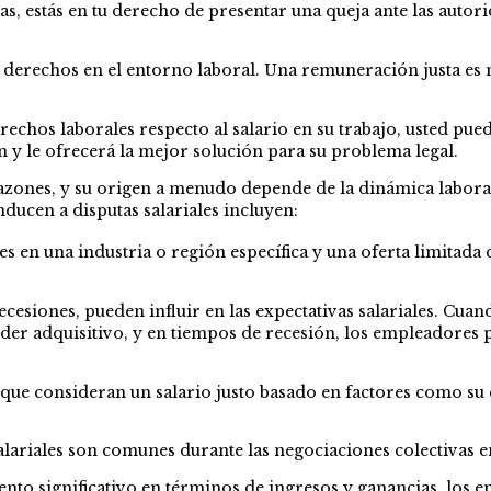
as, estás en tu derecho de presentar una queja ante las autori
derechos en el entorno laboral. Una remuneración justa es m
erechos laborales respecto al salario en su trabajo, usted pu
 y le ofrecerá la mejor solución para su problema legal.
zones, y su origen a menudo depende de la dinámica laboral, l
ducen a disputas salariales incluyen:
es en una industria o región específica y una oferta limitad
esiones, pueden influir en las expectativas salariales. Cuand
r adquisitivo, y en tiempos de recesión, los empleadores pue
que consideran un salario justo basado en factores como su 
salariales son comunes durante las negociaciones colectivas e
to significativo en términos de ingresos y ganancias, los 