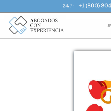
LLAMA AHORA
:
+1 (800) 80
24/7
I