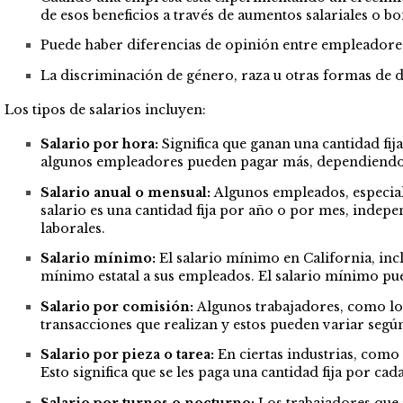
de esos beneficios a través de aumentos salariales o b
Puede haber diferencias de opinión entre empleadores 
La
discriminación de género
,
raza
u otras formas de
d
Los tipos de salarios incluyen:
Salario por hora:
Significa que ganan una cantidad fij
algunos empleadores pueden pagar más, dependiendo de
Salario anual o mensual:
Algunos empleados, especialm
salario es una cantidad fija por año o por mes, indepe
laborales.
Salario mínimo:
El salario mínimo en California, in
mínimo estatal a sus empleados. El salario mínimo pue
Salario por comisión:
Algunos trabajadores, como los
transacciones que realizan y estos pueden variar segú
Salario por pieza o tarea:
En ciertas industrias, como
Esto significa que se les paga una cantidad fija por ca
Salario por turnos o nocturno:
Los trabajadores que