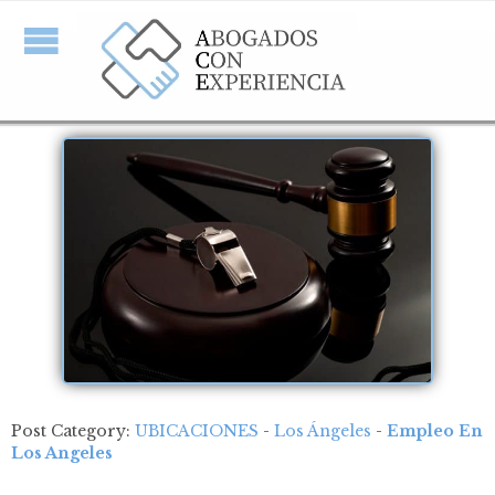
Post Category:
UBICACIONES
-
Los Ángeles
-
Empleo En
Los Angeles