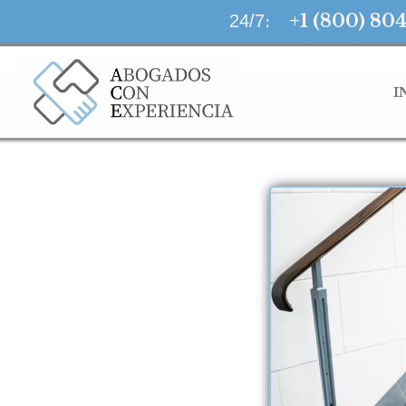
LLAMA AHORA
:
+1 (800) 80
24/7
I