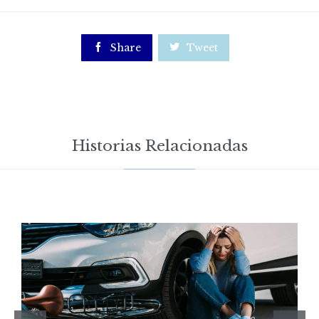

Share

Tweet
Historias Relacionadas