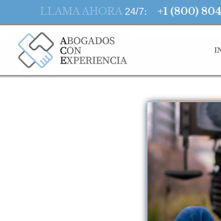
LLAMA AHORA
:
+1 (800) 80
24/7
I