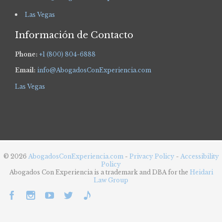
Las Vegas
Información de Contacto
Phone:
+1 (800) 804-6888
Email:
info@AbogadosConExperiencia.com
Las Vegas
© 2026
AbogadosConExperiencia.com
-
Privacy Policy
-
Accessibility
Policy
Abogados Con Experiencia is a trademark and DBA for the
Heidari
Law Group




