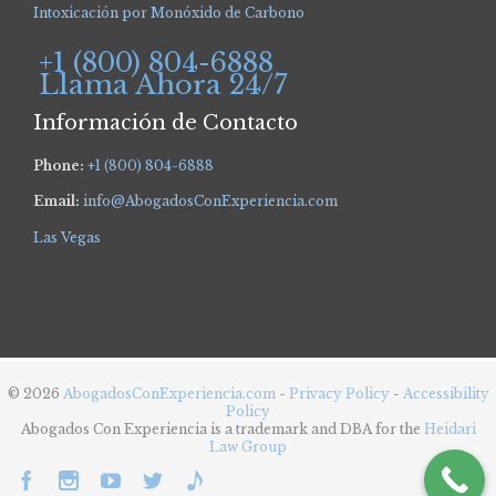
Intoxicación por Monóxido de Carbono
+1 (800) 804-6888
Llama Ahora 24/7
Información de Contacto
Phone:
+1 (800) 804-6888
Email:
info@AbogadosConExperiencia.com
Las Vegas
© 2026
AbogadosConExperiencia.com
-
Privacy Policy
-
Accessibility
Policy
Abogados Con Experiencia is a trademark and DBA for the
Heidari
Law Group




