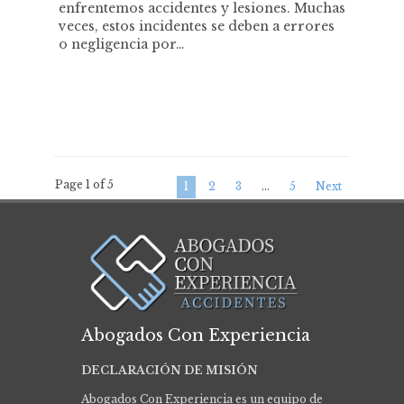
enfrentemos accidentes y lesiones. Muchas
veces, estos incidentes se deben a errores
o negligencia por…
Page 1 of 5
1
2
3
…
5
Next
Abogados Con Experiencia
DECLARACIÓN DE MISIÓN
Abogados Con Experiencia es un equipo de