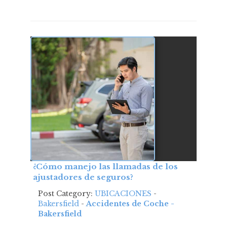
¿Cómo manejo las llamadas de los
ajustadores de seguros?
Post Category:
UBICACIONES
-
Bakersfield
-
Accidentes de Coche -
Bakersfield