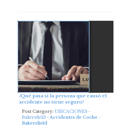
¿Qué pasa si la persona que causó el
accidente no tiene seguro?
Post Category:
UBICACIONES
-
Bakersfield
-
Accidentes de Coche -
Bakersfield