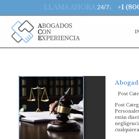
LLAMA AHORA
:
+1 (80
24/7
I
Abogado
Post Cat
Post Cate
Personales
están dise
negligenci
cualquier