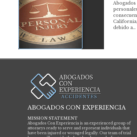
Abogados 
personales
consecuenc
California
debido a…
ABOGADOS CON EXPERIENCIA
MISSION STATEMENT
Abogados Con Experiencia is an experienced group of
attorneys ready to serve and represent individuals that
have been injured or wronged legally. Our team of trial