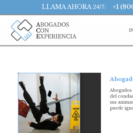
LLAMA AHORA
:
+1 (80
24/7
I
Abogado
Abogados D
del condad
sus animad
puede igno