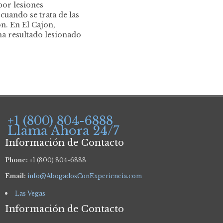
or lesiones
cuando se trata de las
ón. En El Cajon,
ha resultado lesionado
+1 (800) 804-6888
Llama Ahora 24/7
Información de Contacto
Phone:
+1 (800) 804-6888
Email:
info@AbogadosConExperiencia.com
Las Vegas
Información de Contacto