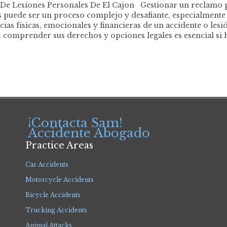
De Lesiones Personales De El Cajon Gestionar un reclamo p
 puede ser un proceso complejo y desafiante, especialmente 
ias físicas, emocionales y financieras de un accidente o lesi
, comprender sus derechos y opciones legales es esencial si 
¡Contacta Sam!
Accidente Abogado
Practice Areas
Car Accidents
Motorcycle Accidents
Bicycle Accidents
Trucking Accidents
Animal Attacks