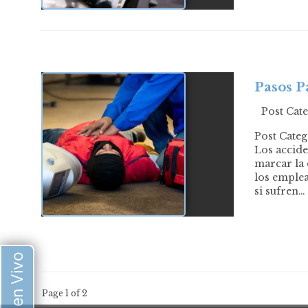
Pasos P
Post Cat
Post Cate
Los accid
marcar la 
los emplea
si sufren…
Chat en Vivo
Page 1 of 2