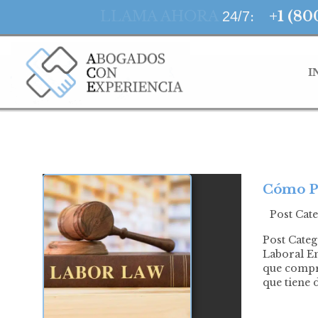
LLAMA AHORA
:
+1 (80
24/7
I
Cómo Pr
Post Cat
Post Cate
Laboral En
que compre
que tiene 