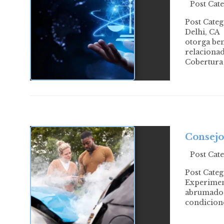
Post Cat
Post Cate
Delhi, CA
otorga be
relacionad
Cobertura
Consejo
Post Cat
Post Categ
Experiment
abrumador.
condicione