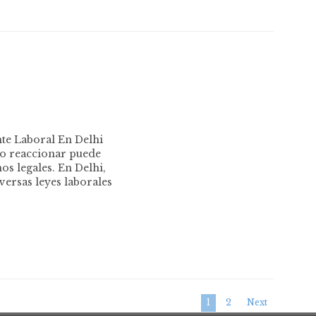
nte Laboral En Delhi
mo reaccionar puede
os legales. En Delhi,
ersas leyes laborales
1
2
Next