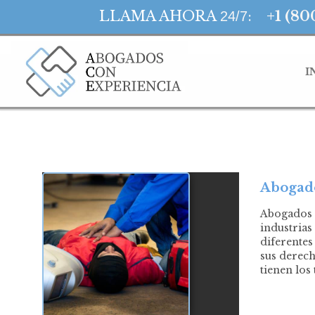
LLAMA AHORA
:
+1 (80
24/7
I
Abogado
Abogados 
industrias
diferentes
sus derech
tienen los