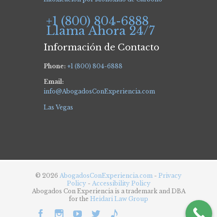
+1 (800) 804-6888
Llama Ahora 24/7
Información de Contacto
Phone:
+1 (800) 804-6888
Email:
info@AbogadosConExperiencia.com
Las Vegas
© 2026
AbogadosConExperiencia.com
-
Privacy
Policy
-
Accessibility Policy
Abogados Con Experiencia is a trademark and DBA
for the
Heidari Law Group




