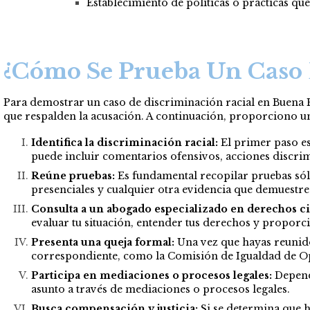
Establecimiento de políticas o prácticas qu
¿Cómo Se Prueba Un Caso 
Para demostrar un caso de discriminación racial en Buena Pa
que respalden la acusación. A continuación, proporciono u
Identifica la discriminación racial:
El primer paso es
puede incluir comentarios ofensivos, acciones discrimi
Reúne pruebas:
Es fundamental recopilar pruebas sóli
presenciales y cualquier otra evidencia que demuestre 
Consulta a un abogado especializado en derechos ci
evaluar tu situación, entender tus derechos y propor
Presenta una queja formal:
Una vez que hayas reunido
correspondiente, como la Comisión de Igualdad de Opo
Participa en mediaciones o procesos legales:
Dependi
asunto a través de mediaciones o procesos legales.
Busca compensación y justicia:
Si se determina que h