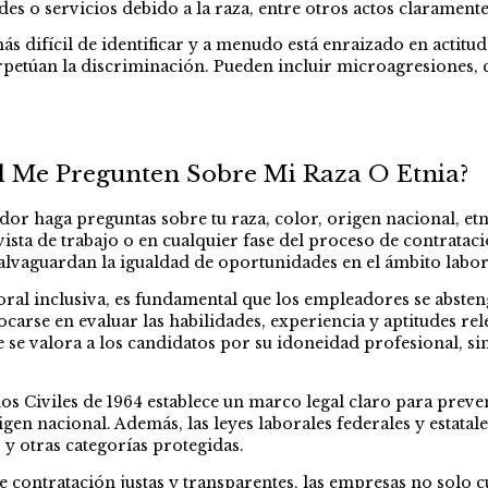
es o servicios debido a la raza, entre otros actos claramente 
ás difícil de identificar y a menudo está enraizado en actitu
petúan la discriminación. Pueden incluir microagresiones, c
al Me Pregunten Sobre Mi Raza O Etnia?
r haga preguntas sobre tu raza, color, origen nacional, etni
vista de trabajo o en cualquier fase del proceso de contratac
alvaguardan la igualdad de oportunidades en el ámbito labor
ral inclusiva, es fundamental que los empleadores se absten
carse en evaluar las habilidades, experiencia y aptitudes rel
se valora a los candidatos por su idoneidad profesional, sin
hos Civiles de 1964 establece un marco legal claro para preve
 origen nacional. Además, las leyes laborales federales y esta
 y otras categorías protegidas.
de contratación justas y transparentes, las empresas no solo