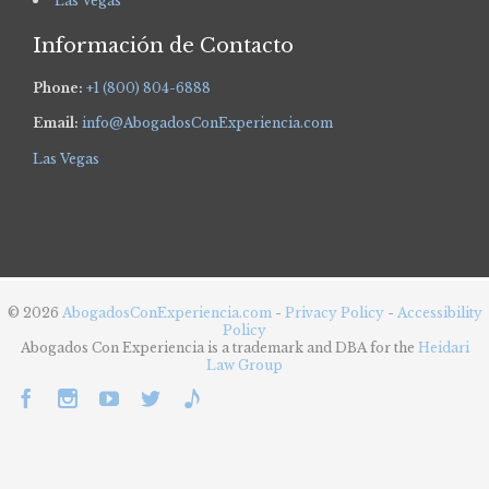
Las Vegas
Información de Contacto
Phone:
+1 (800) 804-6888
Email:
info@AbogadosConExperiencia.com
Las Vegas
© 2026
AbogadosConExperiencia.com
-
Privacy Policy
-
Accessibility
Policy
Abogados Con Experiencia is a trademark and DBA for the
Heidari
Law Group




