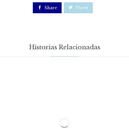

Share

Tweet
Historias Relacionadas