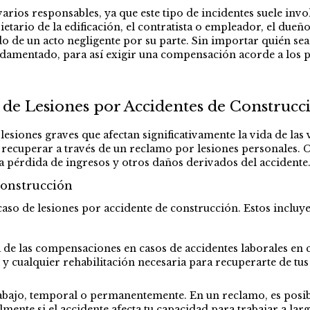
arios responsables, ya que este tipo de incidentes suele invo
ietario de la edificación, el contratista o empleador, el du
o de un acto negligente por su parte. Sin importar quién sea
damentado, para así exigir una compensación acorde a los p
e Lesiones por Accidentes de Construcc
lesiones graves que afectan significativamente la vida de las
 recuperar a través de un reclamo por lesiones personales.
a pérdida de ingresos y otros daños derivados del accidente
Construcción
aso de lesiones por accidente de construcción. Estos incluy
a de las compensaciones en casos de accidentes laborales en 
s, y cualquier rehabilitación necesaria para recuperarte de tus
rabajo, temporal o permanentemente. En un reclamo, es posib
mente si el accidente afecta tu capacidad para trabajar a lar