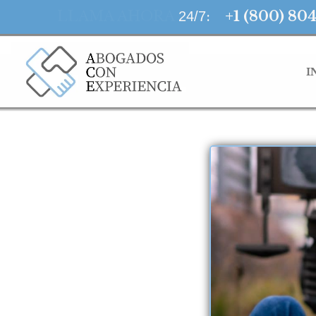
LLAMA AHORA
:
+1 (800) 80
24/7
I