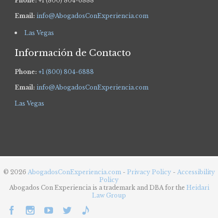
Phone:
+1 (800) 804-6888
Email:
info@AbogadosConExperiencia.com
Las Vegas
Información de Contacto
Phone:
+1 (800) 804-6888
Email:
info@AbogadosConExperiencia.com
Las Vegas
© 2026
AbogadosConExperiencia.com
-
Privacy Policy
-
Accessibility
Policy
Abogados Con Experiencia is a trademark and DBA for the
Heidari
Law Group




