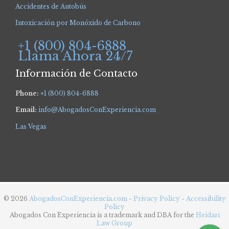
Accidentes de Autobús
Intoxicación por Monóxido de Carbono
+1 (800) 804-6888
Llama Ahora 24/7
Información de Contacto
Phone:
+1 (800) 804-6888
Email:
info@AbogadosConExperiencia.com
Las Vegas
© 2026
AbogadosConExperiencia.com
-
Privacy Policy
-
Accessibility
Policy
Abogados Con Experiencia is a trademark and DBA for the
Heidari
Law Group