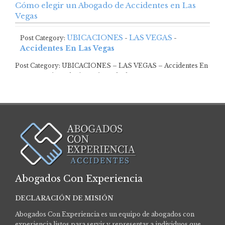
Cómo elegir un Abogado de Accidentes en Las
Vegas
UBICACIONES
LAS VEGAS
Post Category:
-
-
Accidentes En Las Vegas
Post Category: UBICACIONES – LAS VEGAS – Accidentes En
Las VegasCómo elegir un abogado de…
Abogados Con Experiencia
DECLARACIÓN DE MISIÓN
Abogados Con Experiencia es un equipo de abogados con
experiencia listos para servir y representar a individuos que