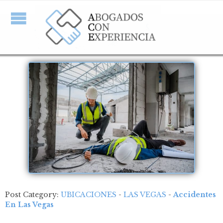
Post Category:
UBICACIONES
-
LAS VEGAS
-
Accidentes
En Las Vegas