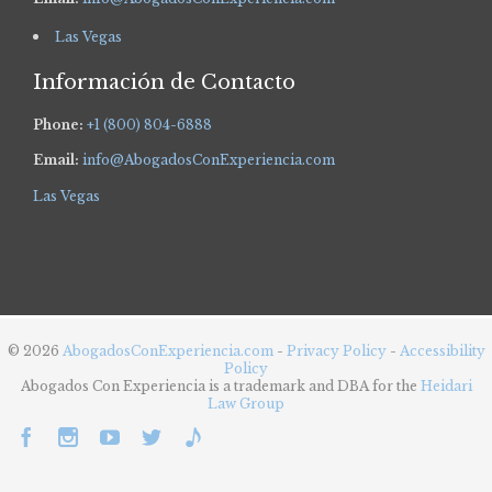
Las Vegas
Información de Contacto
Phone:
+1 (800) 804-6888
Email:
info@AbogadosConExperiencia.com
Las Vegas
© 2026
AbogadosConExperiencia.com
-
Privacy Policy
-
Accessibility
Policy
Abogados Con Experiencia is a trademark and DBA for the
Heidari
Law Group




