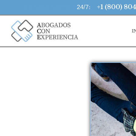
LLAMA AHORA
:
+1 (800) 80
24/7
I