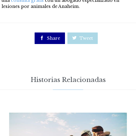
una
consulta gratis
con un abogado especializado en
lesiones por animales de Anaheim.

Share

Tweet
Historias Relacionadas