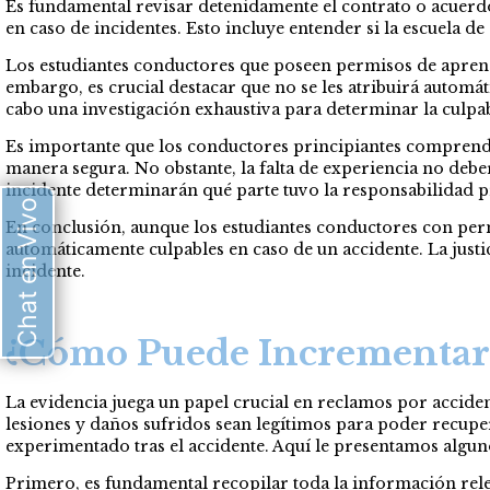
Es fundamental revisar detenidamente el contrato o acuerdo 
en caso de incidentes. Esto incluye entender si la escuela 
Los estudiantes conductores que poseen permisos de aprend
embargo, es crucial destacar que no se les atribuirá autom
cabo una investigación exhaustiva para determinar la culpab
Es importante que los conductores principiantes comprendan
manera segura. No obstante, la falta de experiencia no debe
incidente determinarán qué parte tuvo la responsabilidad pr
Chat en Vivo
En conclusión, aunque los estudiantes conductores con perm
automáticamente culpables en caso de un accidente. La justic
incidente.
¿Cómo Puede Incrementar 
La evidencia juega un papel crucial en reclamos por accide
lesiones y daños sufridos sean legítimos para poder recupe
experimentado tras el accidente. Aquí le presentamos algun
Primero, es fundamental recopilar toda la información relev