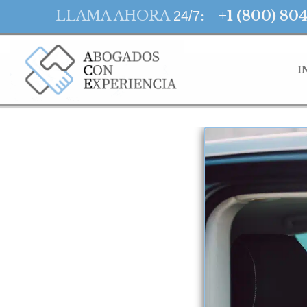
LLAMA AHORA
:
+1 (800) 80
24/7
I