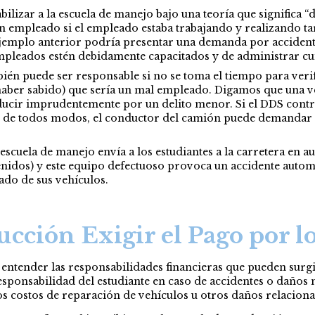
lizar a la escuela de manejo bajo una teoría que significa “d
n empleado si el empleado estaba trabajando y realizando ta
ejemplo anterior podría presentar una demanda por accidente
empleados estén debidamente capacitados y de administrar cu
én puede ser responsable si no se toma el tiempo para veri
 haber sabido) que sería un mal empleado. Digamos que una v
ucir imprudentemente por un delito menor. Si el DDS contrat
rató de todos modos, el conductor del camión puede demandar
escuela de manejo envía a los estudiantes a la carretera en 
nidos) y este equipo defectuoso provoca un accidente automo
do de sus vehículos.
cción Exigir el Pago por l
 entender las responsabilidades financieras que pueden surg
esponsabilidad del estudiante en caso de accidentes o daños m
 los costos de reparación de vehículos u otros daños relacion