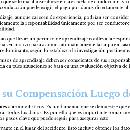
que se firma al inscribirse en la escuela de conducción, ya q
de conducción puede exigir el pago por daños directamente al
izaje, aunque carecen de experiencia, podrían ser considera
áticamente la responsabilidad únicamente por ser conductores
ilidad.
 que llevar un permiso de aprendizaje conlleva la responsa
ría ser motivo para asumir automáticamente la culpa en caso d
edominante, según lo establezca la investigación pertinente
isos de aprendizaje deben ser conscientes de sus responsab
ia en tales situaciones se basa en una evaluación objetiva de
su Compensación Luego de
ntes automovilísticos. Es fundamental que se demuestre que e
rar todos los daños. Es por ello que es importante tomar me
os pasos clave que puede seguir para asegurar esto:
ante en el lugar del accidente. Esto incluye obtener los dato