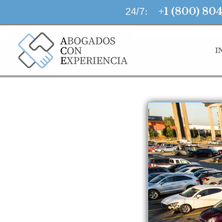
LLAMA AHORA
:
+1 (800) 80
24/7
I