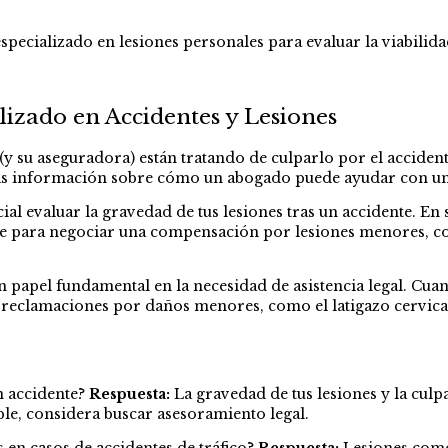
specializado en lesiones personales para evaluar la viabilidad
zado en Accidentes y Lesiones
 (y su aseguradora) están tratando de culparlo por el acciden
 más información sobre cómo un abogado puede ayudar con un
ial evaluar la gravedad de tus lesiones tras un accidente. En
te para negociar una compensación por lesiones menores, com
n papel fundamental en la necesidad de asistencia legal. Cuand
reclamaciones por daños menores, como el latigazo cervical,
n accidente?
Respuesta:
La gravedad de tus lesiones y la culpa
ble, considera buscar asesoramiento legal.
en casos de accidentes de tráfico?
Respuesta:
Lesiones como 