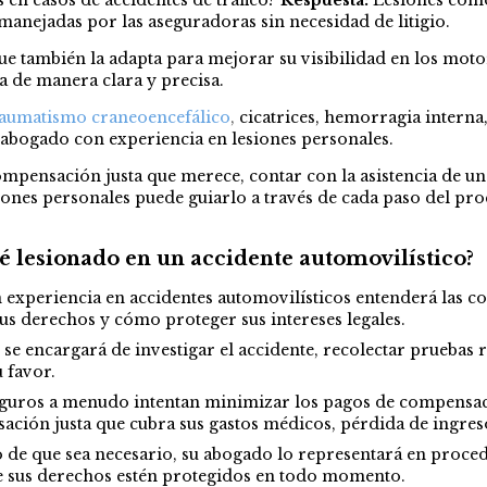
anejadas por las aseguradoras sin necesidad de litigio.
ue también la adapta para mejorar su visibilidad en los mot
 de manera clara y precisa.
raumatismo craneoencefálico
,
cicatrices, hemorragia interna
 abogado con experiencia en lesiones personales.
compensación justa que merece, contar con la asistencia de 
iones personales puede guiarlo a través de cada paso del proc
 lesionado en un accidente automovilístico?
xperiencia en accidentes automovilísticos entenderá las comp
sus derechos y cómo proteger sus intereses legales.
se encargará de investigar el accidente, recolectar pruebas 
 favor.
guros a menudo intentan minimizar los pagos de compensaci
ción justa que cubra sus gastos médicos, pérdida de ingreso
 de que sea necesario, su abogado lo representará en proce
ue sus derechos estén protegidos en todo momento.