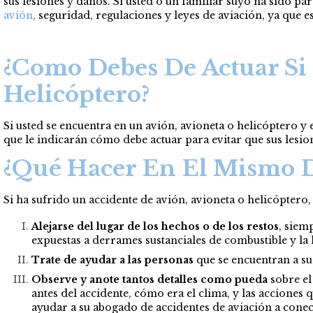
sus lesiones y daños. Si usted o un familiar suyo ha sido par
avión
,
seguridad, regulaciones y leyes de aviación, ya que 
¿Como Debes De Actuar Si 
Helicóptero?
Si usted se encuentra en un avión, avioneta o helicóptero y 
que le indicarán cómo debe actuar para evitar que sus lesio
¿Qué Hacer En El Mismo D
Si ha sufrido un accidente de avión, avioneta o helicóptero
Alejarse del lugar de los hechos o de los restos
, siem
expuestas a derrames sustanciales de combustible y la 
Trate de ayudar a las personas
que se encuentran a su 
Observe y anote tantos detalles como pueda
sobre el
antes del accidente, cómo era el clima, y las acciones 
ayudar a su abogado de accidentes de aviación a conect