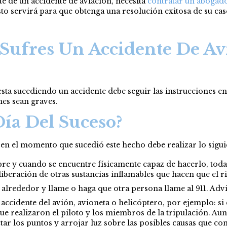
te de un accidente de aviación, necesita
contratar un abogado
esto servirá para que obtenga una resolución exitosa de su c
Sufres Un Accidente De Av
esta sucediendo un accidente debe seguir las instrucciones en
nes sean graves.
ía Del Suceso?
, en el momento que sucedió este hecho debe realizar lo sigui
pre y cuando se encuentre físicamente capaz de hacerlo, toda 
liberación de otras sustancias inflamables que hacen que el 
alrededor y llame o haga que otra persona llame al 911. Advi
 accidente del avión, avioneta o helicóptero, por ejemplo: s
que realizaron el piloto y los miembros de la tripulación. Au
ar los puntos y arrojar luz sobre las posibles causas que co