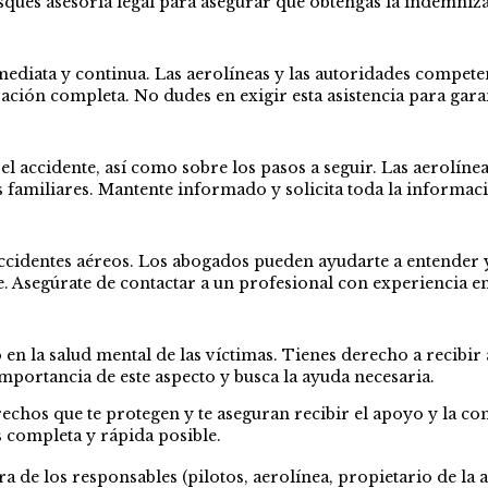
ques asesoría legal para asegurar que obtengas la indemniza
ediata y continua. Las aerolíneas y las autoridades compete
ción completa. No dudes en exigir esta asistencia para garan
el accidente, así como sobre los pasos a seguir. Las aerolíne
familiares. Mantente informado y solicita toda la informaci
accidentes aéreos. Los abogados pueden ayudarte a entender 
e. Asegúrate de contactar a un profesional con experiencia en
 en la salud mental de las víctimas. Tienes derecho a recibi
importancia de este aspecto y busca la ayuda necesaria.
echos que te protegen y te aseguran recibir el apoyo y la c
 completa y rápida posible.
a de los responsables (pilotos, aerolínea, propietario de la