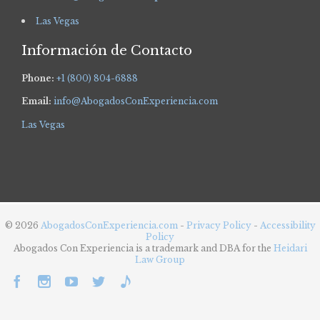
Las Vegas
Información de Contacto
Phone:
+1 (800) 804-6888
Email:
info@AbogadosConExperiencia.com
Las Vegas
© 2026
AbogadosConExperiencia.com
-
Privacy Policy
-
Accessibility
Policy
Abogados Con Experiencia is a trademark and DBA for the
Heidari
Law Group




