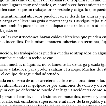
sgo de una caída después de resbalarse o tropezarse es alto e
no son lugares muy ordenados, es común ver herramientas per
en causar que un trabajador se resbale y caiga, lo que puede
encuentran mal ubicados pueden caerse desde las alturas y g
a carga que lleva una grúa o montacargas. Las vigas, tejas, 
iones también puede haber el colapso de paredes de un túnel
abajadores.
en las construcciones hayan cables eléctricos que pueden enco
o incendios. De la misma manera, tuberías sin terminar, fuga
rucción, los trabajadores pueden quedarse atrapados en alg
rrumbe cuando un techo se cae.
 usan muchas máquinas, no solamente las de carga pesada (g
vos y taladros, para poder realizar el trabajo. Muchas de es
e el equipo de seguridad adecuado.
cada en o cerca de una carretera, calle o estacionamiento, lo
n vulnerables a ser golpeados por camiones de volteo y otro
hay un equipo defectuoso puede dar lugar a accidentes como s
l personal conlleva a las lesiones en músculos, nervios y te
cuello, extremidades superiores e inferior de la espalda, y s