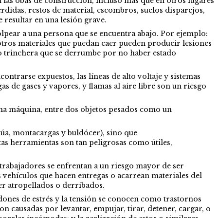
n las obas de construcción, incluso más que en otros lugares
didas, restos de material, escombros, suelos disparejos,
 resultar en una lesión grave.
olpear a una persona que se encuentra abajo. Por ejemplo:
u otros materiales que puedan caer pueden producir lesiones
 o trinchera que se derrumbe por no haber estado
ntrarse expuestos, las líneas de alto voltaje y sistemas
s de gases y vapores, y flamas al aire libre son un riesgo
una máquina, entre dos objetos pesados como un
rúa, montacargas y buldócer), sino que
tas herramientas son tan peligrosas como útiles,
s trabajadores se enfrentan a un riesgo mayor de ser
s vehículos que hacen entregas o acarrean materiales del
er atropellados o derribados.
ndones de estrés y la tensión se conocen como trastornos
on causadas por levantar, empujar, tirar, detener, cargar, o