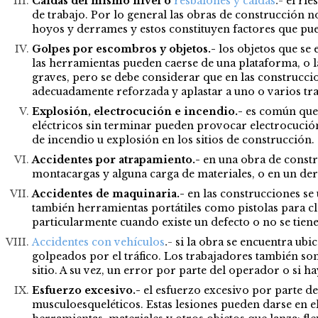
Caídas del mismo nivel o
resbalones y caídas
.-
el rie
de trabajo. Por lo general las obras de construcción 
hoyos y derrames y estos constituyen factores que pued
Golpes por escombros y objetos.-
los objetos que se 
las herramientas pueden caerse de una plataforma, o l
graves, pero se debe considerar que en las construcc
adecuadamente reforzada y aplastar a uno o varios tr
Explosión, electrocución e incendio.-
es común que 
eléctricos sin terminar pueden provocar electrocución 
de incendio u explosión en los sitios de construcción.
Accidentes por atrapamiento.-
en una obra de const
montacargas y alguna carga de materiales, o en un de
Accidentes de maquinaria.-
en las construcciones se
también herramientas portátiles como pistolas para cla
particularmente cuando existe un defecto o no se tien
Accidentes con vehículos
.-
si la obra se encuentra ubi
golpeados por el tráfico. Los trabajadores también so
sitio. A su vez, un error por parte del operador o si 
Esfuerzo excesivo.-
el esfuerzo excesivo por parte de
musculoesqueléticos. Estas lesiones pueden darse en el 