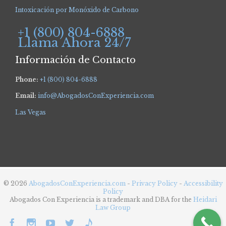
Intoxicación por Monóxido de Carbono
+1 (800) 804-6888
Llama Ahora 24/7
Información de Contacto
Phone:
+1 (800) 804-6888
Email:
info@AbogadosConExperiencia.com
Las Vegas
© 2026
AbogadosConExperiencia.com
-
Privacy Policy
-
Accessibility
Policy
Abogados Con Experiencia is a trademark and DBA for the
Heidari
Law Group




