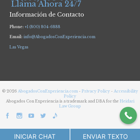
Llama Ahora 24/7
Información de Contacto
Phone:
+1 (800) 804-6888
Email:
info@AbogadosConExperiencia.com
Las Vegas
© 2026
AbogadosConExperiencia.com
-
Privacy Policy
-
Accessibility
Policy
Abogados Con Experiencia is a trademark and DBA for the
Heidari
Law Group





INICIAR CHAT
ENVIAR TEXTO