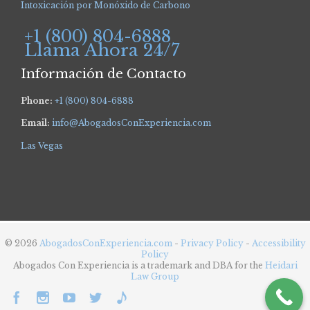
Intoxicación por Monóxido de Carbono
+1 (800) 804-6888
Llama Ahora 24/7
Información de Contacto
Phone:
+1 (800) 804-6888
Email:
info@AbogadosConExperiencia.com
Las Vegas
© 2026
AbogadosConExperiencia.com
-
Privacy Policy
-
Accessibility
Policy
Abogados Con Experiencia is a trademark and DBA for the
Heidari
Law Group




