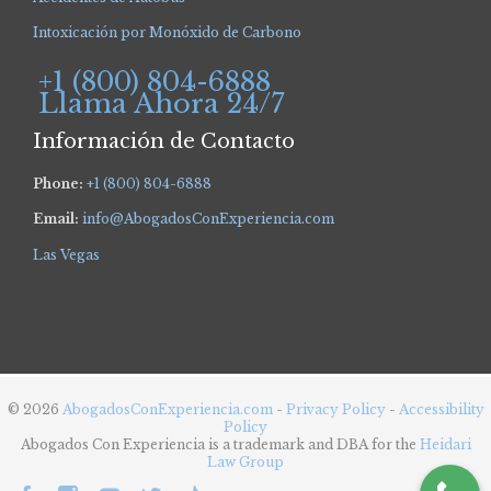
Intoxicación por Monóxido de Carbono
+1 (800) 804-6888
Llama Ahora 24/7
Información de Contacto
Phone:
+1 (800) 804-6888
Email:
info@AbogadosConExperiencia.com
Las Vegas
© 2026
AbogadosConExperiencia.com
-
Privacy Policy
-
Accessibility
Policy
Abogados Con Experiencia is a trademark and DBA for the
Heidari
Law Group