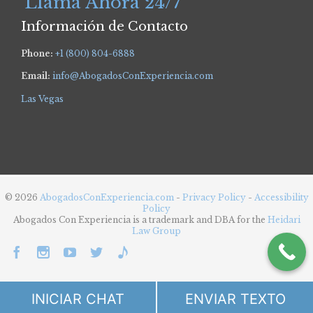
Llama Ahora 24/7
Información de Contacto
Phone:
+1 (800) 804-6888
Email:
info@AbogadosConExperiencia.com
Las Vegas
© 2026
AbogadosConExperiencia.com
-
Privacy Policy
-
Accessibility
Policy
Abogados Con Experiencia is a trademark and DBA for the
Heidari
Law Group





INICIAR CHAT
ENVIAR TEXTO