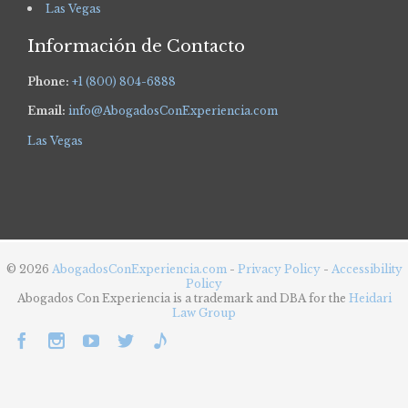
Las Vegas
Información de Contacto
Phone:
+1 (800) 804-6888
Email:
info@AbogadosConExperiencia.com
Las Vegas
© 2026
AbogadosConExperiencia.com
-
Privacy Policy
-
Accessibility
Policy
Abogados Con Experiencia is a trademark and DBA for the
Heidari
Law Group




